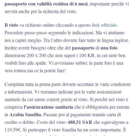
passaporto con validità residua di 6 mesi
, importante perchè vi
servirà anche per la richiesta del visto.
Il visto
link ufficiale.
va richiesto online cliccando a questo
Procedete passo passo seguendo le indicazioni. Ma vi aiutiamo
noi a capire meglio. Tra l’altro dovrete fare tutto in lingua inglese.
passaporto
una foto
Inoltre avrete bisogno oltre che del
di
dimensioni 200 x 200 che non superi i 100 KB, in cui siete ben
visibili fino alle spalle. Vi avvisiamo subito: la parte foto è una
vera rottura ma ce la potete fare!
Compilata tutta la prima parte dovrete accettare le varie condizioni
e informazioni. Vi verranno indicate poi le varie assicurazioni
sanitarie da cui sarete coperti grazie al visto. Sì perchè nel visto è
l’assicurazione sanitaria
compresa
che è obbligatoria per entrate
Arabia Saudita.
in
Passate poi al pagamento tramite carta di
488,51 SAR
credito o debito. Costo del visto:
che equivalgono a
119,59€. Si purtroppo il visto Saudita ha un costo importante. È