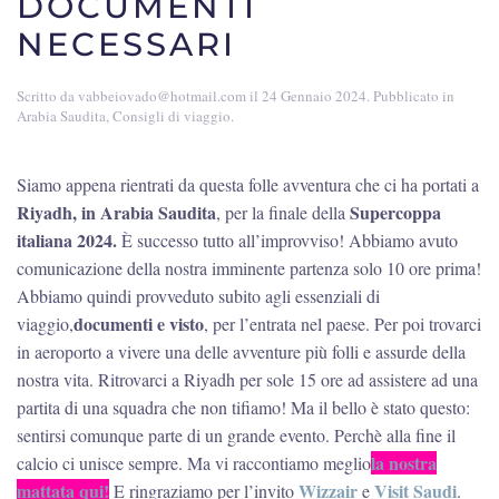
DOCUMENTI
NECESSARI
Scritto da
vabbeiovado@hotmail.com
il
24 Gennaio 2024
. Pubblicato in
Arabia Saudita
,
Consigli di viaggio
.
Siamo appena rientrati da questa folle avventura che ci ha portati a
Riyadh, in Arabia Saudita
Supercoppa
, per la finale della
italiana 2024.
È successo tutto all’improvviso! Abbiamo avuto
comunicazione della nostra imminente partenza solo 10 ore prima!
Abbiamo quindi provveduto subito agli essenziali di
documenti e visto
viaggio,
, per l’entrata nel paese. Per poi trovarci
in aeroporto a vivere una delle avventure più folli e assurde della
nostra vita. Ritrovarci a Riyadh per sole 15 ore ad assistere ad una
partita di una squadra che non tifiamo! Ma il bello è stato questo:
sentirsi comunque parte di un grande evento. Perchè alla fine il
la nostra
calcio ci unisce sempre. Ma vi raccontiamo meglio
mattata qui!
Wizzair
Visit Saudi
E ringraziamo per l’invito
e
.