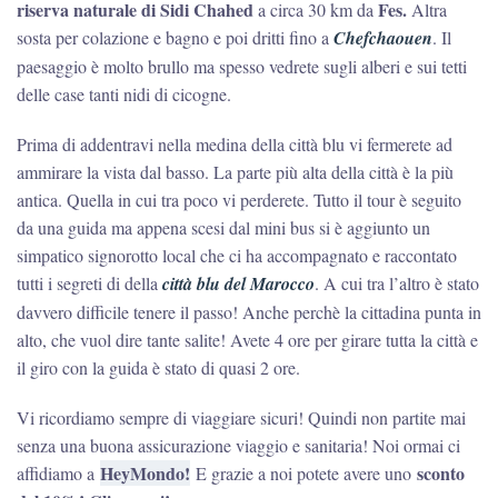
riserva naturale di Sidi Chahed
Fes.
a circa 30 km da
Altra
sosta per colazione e bagno e poi dritti fino a
Chefchaouen
. Il
paesaggio è molto brullo ma spesso vedrete sugli alberi e sui tetti
delle case tanti nidi di cicogne.
Prima di addentravi nella medina della città blu vi fermerete ad
ammirare la vista dal basso. La parte più alta della città è la più
antica. Quella in cui tra poco vi perderete. Tutto il tour è seguito
da una guida ma appena scesi dal mini bus si è aggiunto un
simpatico signorotto local che ci ha accompagnato e raccontato
tutti i segreti di della
città blu del Marocco
. A cui tra l’altro è stato
davvero difficile tenere il passo! Anche perchè la cittadina punta in
alto, che vuol dire tante salite! Avete 4 ore per girare tutta la città e
il giro con la guida è stato di quasi 2 ore.
Vi ricordiamo sempre di viaggiare sicuri! Quindi non partite mai
senza una buona assicurazione viaggio e sanitaria! Noi ormai ci
HeyMondo!
sconto
affidiamo a
E grazie a noi potete avere uno