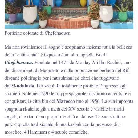
Porticine colorate di Chefchaouen.
Ma non roviniamoci il sogno e scopriamo insieme tutta la bellezza
della “città santa”. Si, questo è un altro appellativo di
Chefchaouen.
Fondata nel 1471 da Moulay Ali Ibn Rachid, uno
dei discendenti di Maometto e dalla popolazione berbera del Rif,
divenne poi rifugio per i musulmani ed ebrei che fuggivano
‘Andalusia
dall
. Per secoli fu totalmente proibito l’ingresso agli
stranieri. Solo nel 1920 le truppe spagnole riuscirono ad entrare e
Marocco
conquistare la città blu del
fino al 1956. La sua impronta
spagnola risalente già a metà del XV secolo è visibile in molti
angoli, che ricordano proprio le città andaluse. La sua struttura
però è quella tradizionale di una kasbah con la presenza di 4
moschee, 4 Hammam e 4 scuole coraniche.