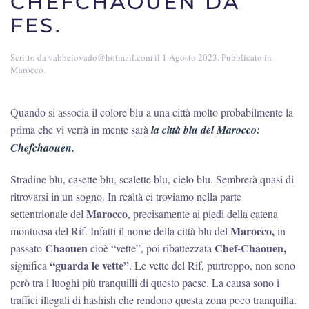
CHEFCHAOUEN DA
FES.
Scritto da
vabbeiovado@hotmail.com
il
1 Agosto 2023
. Pubblicato in
Marocco
.
Quando si associa il colore blu a una città molto probabilmente la
prima che vi verrà in mente sarà
la città blu del Marocco:
Chefchaouen.
Stradine blu, casette blu, scalette blu, cielo blu. Sembrerà quasi di
ritrovarsi in un sogno. In realtà ci troviamo nella parte
Marocco
settentrionale del
, precisamente ai piedi della catena
Marocco,
montuosa del Rif. Infatti il nome della città blu del
in
Chaouen
Chef-Chaouen,
passato
cioè “vette”, poi ribattezzata
“guarda le vette”
significa
. Le vette del Rif, purtroppo, non sono
però tra i luoghi più tranquilli di questo paese. La causa sono i
traffici illegali di hashish che rendono questa zona poco tranquilla.