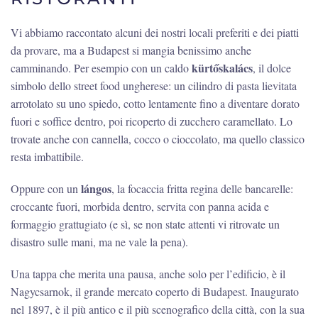
Vi abbiamo raccontato alcuni dei nostri locali preferiti e dei piatti
da provare, ma a Budapest si mangia benissimo anche
kürtőskalács
camminando. Per esempio con un caldo
, il dolce
simbolo dello street food ungherese: un cilindro di pasta lievitata
arrotolato su uno spiedo, cotto lentamente fino a diventare dorato
fuori e soffice dentro, poi ricoperto di zucchero caramellato. Lo
trovate anche con cannella, cocco o cioccolato, ma quello classico
resta imbattibile.
lángos
Oppure con un
, la focaccia fritta regina delle bancarelle:
croccante fuori, morbida dentro, servita con panna acida e
formaggio grattugiato (e sì, se non state attenti vi ritrovate un
disastro sulle mani, ma ne vale la pena).
Una tappa che merita una pausa, anche solo per l’edificio, è il
Nagycsarnok, il grande mercato coperto di Budapest. Inaugurato
nel 1897, è il più antico e il più scenografico della città, con la sua