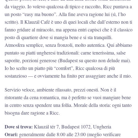
da viaggio. Io volevo qualcosa di tipico e raccolto, Ricc puntava a
un posto “easy ma buono”. Alla fine aveva ragione lui (sì, l’ho
scritto). Il Klauzál Café è uno di quei locali che dall’esterno non ti
fanno gridare al miracolo, ma appena entri capisci che è il classico
posto di quartiere dove si mangia bene e si sta tranquilli.
Atmosfera semplice, senza fronzoli, molto autentica. Qui abbiamo
puntato su piatti ungheresi tradizionali: carne tenerissima, salse
saporite, porzioni generose (Budapest su questo non delude mai).
Io ho scelto un piatto più “comfort”, Ricc qualcosa di più
sostanzioso — e ovviamente ha finito per assaggiare anche il mio.
Servizio veloce, ambiente rilassato, prezzi onesti. Non è il
ristorante da cena romantica, ma è perfetto se vuoi mangiare bene
in centro senza spendere una follia. Morale della storia: ogni tanto
bisogna dare ragione a Ricc.
Dove si trova:
Klauzál tér 7, Budapest 1072, Ungheria
Orari:
generalmente dalle 8:00 alle 23:00 (meglio verificare