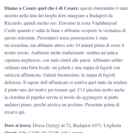
Diamo a Cesare quel che è di Cesare:
questo ristorantino è stato
inserito nella lista dei luoghi dove mangiare a Budapest da
Riccardo, quindi merito suo. Eravamo in zona Vajdahunyad
Castle quando è salita la fame e abbiamo scoperto la vicinanza di
questo ristorante. Presentarci senza prenotazione è stata
un’azzardata, ma abbiamo atteso solo 10 minuti prima di avere il
nostro tavolo. Ambiente molto tradizionale: sembra un’antica
capanna ungherese, con tanti cimeli alle pareti. Abbiamo subito
ordinato una birra locale, un gulash e una zuppa di fagioli con
salsiccia affumicata. Gulash buonissimo, la zuppa di fagioli
deliziosa. Il sapore dell’affumicato si sentiva quel tanto da rendere
il piatto uno dei motivi per tornare qui. Ci è piaciuta molto anche
la ciotolina di paprika servita al tavolo da aggiungere ai piatti:
andateci piano, perché pizzica un pochino. Prenotate prima di
recarvi qui.
Dove si trova:
Dózsa György út 72, Budapest 1071, Ungheria
Orari:
dalle 12:00 alle 23:00, tutti i giorni