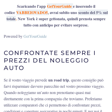
Scaricando l’app
GetYourGuide
e inserendo il
codice
VABBEIOVADO5
, avrai subito uno
sconto del 5% sul
totale
.
New York è super gettonata, quindi prenota sempre
tutto con anticipo per evitare sorprese.
Powered by
GetYourGuide
CONFRONTATE SEMPRE I
PREZZI DEL NOLEGGIO
AUTO
un road trip
Se il vostro viaggio prevede
, questo consiglio può
farvi risparmiare davvero parecchio nel vostro prossimo viaggio.
Quando noleggiamo un’auto non prenotiamo quasi mai
direttamente con la prima compagnia che troviamo. Preferiamo
utilizzare comparatori che ci permettono di confrontare prezzi,
condizioni e coperture assicurative in pochi minuti. E per noi il