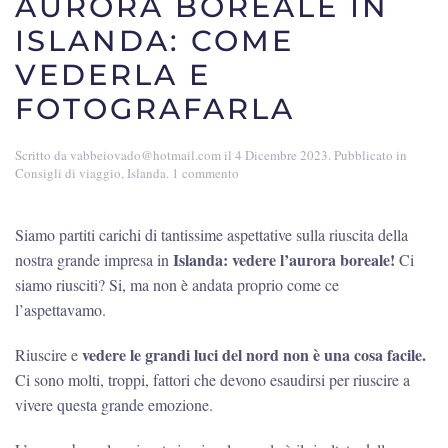
AURORA BOREALE IN
ISLANDA: COME
VEDERLA E
FOTOGRAFARLA
Scritto da
vabbeiovado@hotmail.com
il
4 Dicembre 2023
. Pubblicato in
su
Consigli di viaggio
,
Islanda
.
1 commento
Aurora
boreale
in
Siamo partiti carichi di tantissime aspettative sulla riuscita della
Islanda:
Islanda:
vedere l’aurora boreale!
nostra grande impresa in
Ci
come
vederla
siamo riusciti? Si, ma non è andata proprio come ce
e
l’aspettavamo.
fotografarla
vedere le grandi luci del nord non è una cosa facile.
Riuscire e
Ci sono molti, troppi, fattori che devono esaudirsi per riuscire a
vivere questa grande emozione.