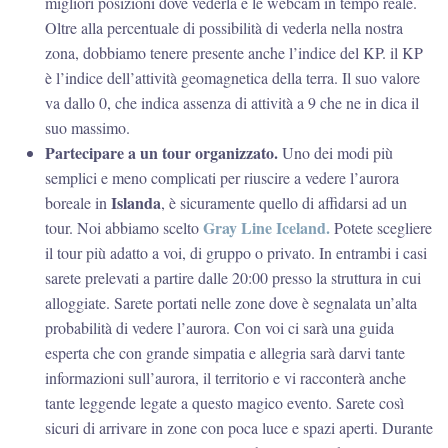
migliori posizioni dove vederla e le webcam in tempo reale.
Oltre alla percentuale di possibilità di vederla nella nostra
zona, dobbiamo tenere presente anche l’indice del KP. il KP
è l’indice dell’attività geomagnetica della terra. Il suo valore
va dallo 0, che indica assenza di attività a 9 che ne in dica il
suo massimo.
Partecipare a un tour organizzato.
Uno dei modi più
semplici e meno complicati per riuscire a vedere l’aurora
Islanda
boreale in
, è sicuramente quello di affidarsi ad un
Gray Line Iceland.
tour. Noi abbiamo scelto
Potete scegliere
il tour più adatto a voi, di gruppo o privato. In entrambi i casi
sarete prelevati a partire dalle 20:00 presso la struttura in cui
alloggiate. Sarete portati nelle zone dove è segnalata un’alta
probabilità di vedere l’aurora. Con voi ci sarà una guida
esperta che con grande simpatia e allegria sarà darvi tante
informazioni sull’aurora, il territorio e vi racconterà anche
tante leggende legate a questo magico evento. Sarete così
sicuri di arrivare in zone con poca luce e spazi aperti. Durante