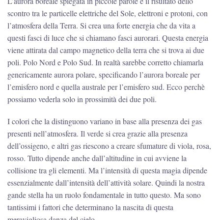
L’aurora boreale spiegata in piccole parole è il risultato dello
scontro tra le particelle elettriche del Sole, elettroni e protoni, con
l’atmosfera della Terra. Si crea una forte energia che da vita a
questi fasci di luce che si chiamano fasci aurorari. Questa energia
viene attirata dal campo magnetico della terra che si trova ai due
poli. Polo Nord e Polo Sud. In realtà sarebbe corretto chiamarla
genericamente aurora polare, specificando l’aurora boreale per
l’emisfero nord e quella australe per l’emisfero sud. Ecco perchè
possiamo vederla solo in prossimità dei due poli.
I colori che la distinguono variano in base alla presenza dei gas
presenti nell’atmosfera. Il verde si crea grazie alla presenza
dell’ossigeno, e altri gas riescono a creare sfumature di viola, rosa,
rosso. Tutto dipende anche dall’altitudine in cui avviene la
collisione tra gli elementi. Ma l’intensità di questa magia dipende
essenzialmente dall’intensità dell’attività solare. Quindi la nostra
gande stella ha un ruolo fondamentale in tutto questo. Ma sono
tantissimi i fattori che determinano la nascita di questa
meravigliosa danza del cielo.