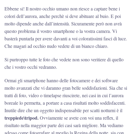
Ebbene si! Il nostro occhio umano non riesce a captare bene i
colori dell’aurora, anche perchè si deve abituare al buio. E poi
molto dipende anche dall’intensità. Sicuramente però non avrà
questo problema il vostro smartphone o la vostra camera. Vi
basterà puntarla per avere davanti a voi coloratissimi fasci di luce.
Che magari ad occhio nudo vedete di un bianco chiaro.
Si purtroppo tutte le foto che vedete non sono veritiere di quello
che i vostro occhi vedranno.
Ormai gli smartphone hanno delle fotocamere e dei software
molto avanzati che vi daranno gran belle soddisfazioni. Sia che si
tratti di foto, video o timelapse riuscirete, nei casi in cui l’aurora
boreale lo permetta, a portare a casa risultati molto soddisfacenti.
Inutile dire che un oggetto indispensabile per scatti notturni è il
treppiede\tripod.
Ovviamente se avete con voi una reflex, il
risultato nella maggior parte dei casi sarà migliore. Ma vediamo
adesso come fotografare al meglio la Regina della notte, sia con