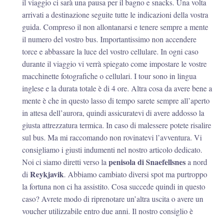
il viaggio ci sarà una pausa per il bagno e snacks. Una volta
arrivati a destinazione seguite tutte le indicazioni della vostra
guida. Compreso il non allontanarsi e tenere sempre a mente
il numero del vostro bus. Importantissimo non accendere
torce e abbassare la luce del vostro cellulare. In ogni caso
durante il viaggio vi verrà spiegato come impostare le vostre
macchinette fotografiche o cellulari. I tour sono in lingua
inglese e la durata totale è di 4 ore. Altra cosa da avere bene a
mente è che in questo lasso di tempo sarete sempre all’aperto
in attesa dell’aurora, quindi assicuratevi di avere addosso la
giusta attrezzatura termica. In caso di malessere potete risalire
sul bus. Ma mi raccomando non rovinatevi l’avventura. Vi
consigliamo i giusti indumenti nel nostro articolo dedicato.
penisola di Snaefellsnes
Noi ci siamo diretti verso la
a nord
Reykjavik
di
. Abbiamo cambiato diversi spot ma purtroppo
la fortuna non ci ha assistito. Cosa succede quindi in questo
caso? Avrete modo di riprenotare un’altra uscita o avere un
voucher utilizzabile entro due anni. Il nostro consiglio è