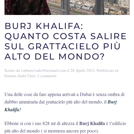
BURJ KHALIFA:
QUANTO COSTA SALIRE
SUL GRATTACIELO PIÙ
ALTO DEL MONDO?
Scritto da
vabbeiovado@hotmail.com
il
28 Aprile 2023
. Pubblicato in
su
Emirati Arabi Uniti
.
2 commenti
Burj
Khalifa:
quanto
Una delle cose da fare appena arrivati a Dubai è senza ombra di
costa
dubbio ammirarla dal grattacielo più alto del mondo, il
Burj
salire
sul
Khalifa!
grattacielo
più
Burj Khalifa
Ebbene si con i suo 828 mt di altezza il
è l’edificio
alto
del
più alto del mondo ( si mormora ancora per poco).