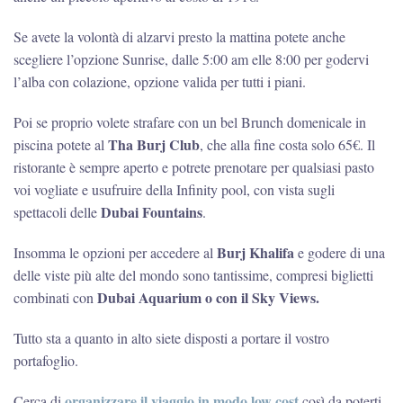
Se avete la volontà di alzarvi presto la mattina potete anche
scegliere l’opzione Sunrise, dalle 5:00 am elle 8:00 per godervi
l’alba con colazione, opzione valida per tutti i piani.
Poi se proprio volete strafare con un bel Brunch domenicale in
Tha Burj Club
piscina potete al
, che alla fine costa solo 65€. Il
ristorante è sempre aperto e potrete prenotare per qualsiasi pasto
voi vogliate e usufruire della Infinity pool, con vista sugli
Dubai Fountains
spettacoli delle
.
Burj Khalifa
Insomma le opzioni per accedere al
e godere di una
delle viste più alte del mondo sono tantissime, compresi biglietti
Dubai Aquarium o con il Sky Views.
combinati con
Tutto sta a quanto in alto siete disposti a portare il vostro
portafoglio.
organizzare il viaggio in modo low cost
Cerca di
così da poterti