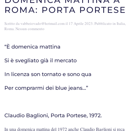
ROMA: PORTA PORTESE
Scritto da
vabbeiovado@hotmail.com
il
17 Aprile 2023
. Pubblicato in
Italia
,
su
Roma
.
Nessun commento
Domenica
mattina
a
“È domenica mattina
Roma:
Porta
Si è svegliato già il mercato
Portese
In licenza son tornato e sono qua
Per comprarmi dei blue jeans…”
Claudio Baglioni, Porta Portese, 1972.
In una domenica mattina del 1972 anche Claudio Baglioni si reca