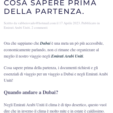
COSA SAPERE PRIMA
DELLA PARTENZA.
Scritto da
vabbeiovado@hotmail.com
il
17 Aprile 2023
. Pubblicato in
su
Emirati Arabi Uniti
.
2 commenti
Organizzare
un
viaggio
Ora che sappiamo che
Dubai
è una meta un pò più accessibile,
a
economicamente parlando, non ci rimane che organizzare al
Dubai:
cosa
meglio il nostro viaggio negli
Emirati Arabi Uniti
.
sapere
prima
Cosa sapere prima della partenza, i documenti richiesti e gli
della
partenza.
essenziali di viaggio per un viaggio a Dubai e negli Emirati Arabi
Uniti!
Quando andare a Dubai?
Negli Emirati Arabi Uniti il clima è di tipo desertico, questo vuol
dire che in inverno il clima è molto mite e in estate è caldissimo.