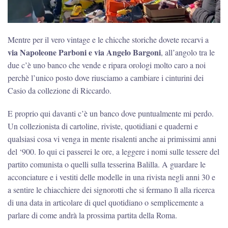
Mentre per il vero vintage e le chicche storiche dovete recarvi a
via Napoleone Parboni e via Angelo Bargoni
, all’angolo tra le
due c’è uno banco che vende e ripara orologi molto caro a noi
perchè l’unico posto dove riusciamo a cambiare i cinturini dei
Casio da collezione di Riccardo.
E proprio qui davanti c’è un banco dove puntualmente mi perdo.
Un collezionista di cartoline, riviste, quotidiani e quaderni e
qualsiasi cosa vi venga in mente risalenti anche ai primissimi anni
del ‘900. Io qui ci passerei le ore, a leggere i nomi sulle tessere del
partito comunista o quelli sulla tesserina Balilla. A guardare le
acconciature e i vestiti delle modelle in una rivista negli anni 30 e
a sentire le chiacchiere dei signorotti che si fermano lì alla ricerca
di una data in articolare di quel quotidiano o semplicemente a
parlare di come andrà la prossima partita della Roma.