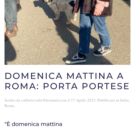
DOMENICA MATTINA A
ROMA: PORTA PORTESE
Scritto da
vabbeiovado@hotmail.com
il
17 Aprile 2023
. Pubblicato in
Italia
,
Roma
.
“È domenica mattina