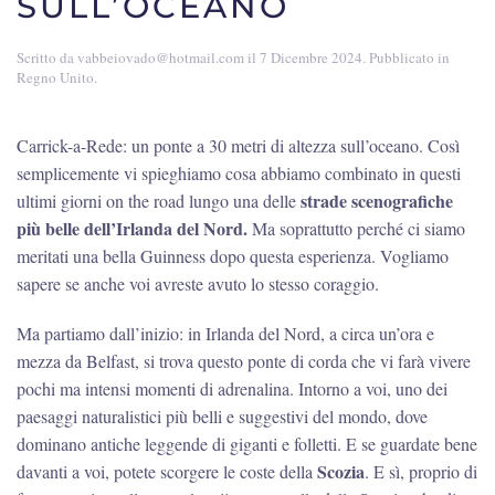
SULL’OCEANO
Scritto da
vabbeiovado@hotmail.com
il
7 Dicembre 2024
. Pubblicato in
Regno Unito
.
Carrick-a-Rede: un ponte a 30 metri di altezza sull’oceano. Così
semplicemente vi spieghiamo cosa abbiamo combinato in questi
strade scenografiche
ultimi giorni on the road lungo una delle
più belle dell’Irlanda del Nord.
Ma soprattutto perché ci siamo
meritati una bella Guinness dopo questa esperienza. Vogliamo
sapere se anche voi avreste avuto lo stesso coraggio.
Ma partiamo dall’inizio: in Irlanda del Nord, a circa un’ora e
mezza da Belfast, si trova questo ponte di corda che vi farà vivere
pochi ma intensi momenti di adrenalina. Intorno a voi, uno dei
paesaggi naturalistici più belli e suggestivi del mondo, dove
dominano antiche leggende di giganti e folletti. E se guardate bene
Scozia
davanti a voi, potete scorgere le coste della
. E sì, proprio di