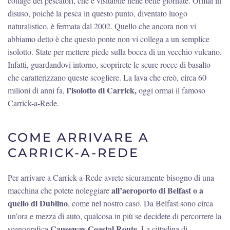
cottage dei pescatori, che è visitabile nelle belle giornate. Ormai in
disuso, poiché la pesca in questo punto, diventato luogo
naturalistico, è fermata dal 2002. Quello che ancora non vi
abbiamo detto è che questo ponte non vi collega a un semplice
isolotto. State per mettere piede sulla bocca di un vecchio vulcano.
Infatti, guardandovi intorno, scoprirete le scure rocce di basalto
che caratterizzano queste scogliere. La lava che creò, circa 60
l’isolotto di Carrick,
milioni di anni fa,
oggi ormai il famoso
Carrick-a-Rede.
COME ARRIVARE A
CARRICK-A-REDE
Per arrivare a Carrick-a-Rede avrete sicuramente bisogno di una
all’aeroporto di Belfast o a
macchina che potete noleggiare
quello di Dublino
, come nel nostro caso. Da Belfast sono circa
un’ora e mezza di auto, qualcosa in più se decidete di percorrere la
Causeway Coastal Route
scenografica
. La cittadina di