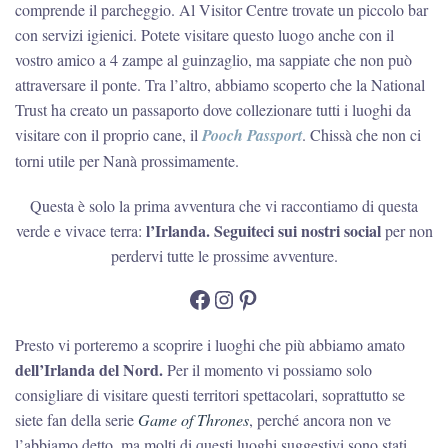
comprende il parcheggio. Al Visitor Centre trovate un piccolo bar
con servizi igienici. Potete visitare questo luogo anche con il
vostro amico a 4 zampe al guinzaglio, ma sappiate che non può
attraversare il ponte. Tra l’altro, abbiamo scoperto che la National
Trust ha creato un passaporto dove collezionare tutti i luoghi da
visitare con il proprio cane, il
Pooch Passport
. Chissà che non ci
torni utile per Nanà prossimamente.
Questa è solo la prima avventura che vi raccontiamo di questa
l’Irlanda.
Seguiteci sui nostri social
verde e vivace terra:
per non
perdervi tutte le prossime avventure.
Facebook
Instagram
Pinterest
Presto vi porteremo a scoprire i luoghi che più abbiamo amato
dell’Irlanda del Nord.
Per il momento vi possiamo solo
consigliare di visitare questi territori spettacolari, soprattutto se
siete fan della serie
Game of Thrones
, perché ancora non ve
l’abbiamo detto, ma molti di questi luoghi suggestivi sono stati