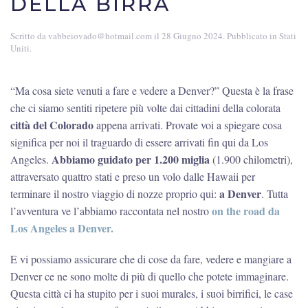
DELLA BIRRA
Scritto da
vabbeiovado@hotmail.com
il
28 Giugno 2024
. Pubblicato in
Stati
Uniti
.
“Ma cosa siete venuti a fare e vedere a Denver?” Questa è la frase
che ci siamo sentiti ripetere più volte dai cittadini della colorata
città del Colorado
appena arrivati. Provate voi a spiegare cosa
significa per noi il traguardo di essere arrivati fin qui da Los
Abbiamo guidato per 1.200 miglia
Angeles.
(1.900 chilometri),
attraversato quattro stati e preso un volo dalle Hawaii per
a Denver
terminare il nostro viaggio di nozze proprio qui:
. Tutta
on the road da
l’avventura ve l’abbiamo raccontata nel nostro
Los Angeles a Denver.
E vi possiamo assicurare che di cose da fare, vedere e mangiare a
Denver ce ne sono molte di più di quello che potete immaginare.
Questa città ci ha stupito per i suoi murales, i suoi birrifici, le case