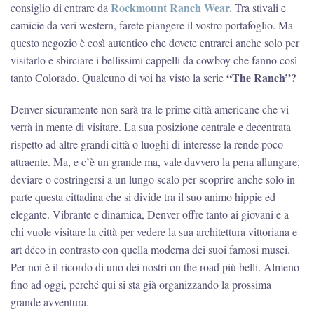
Rockmount Ranch Wear.
consiglio di entrare da
Tra stivali e
camicie da veri western, farete piangere il vostro portafoglio. Ma
questo negozio è così autentico che dovete entrarci anche solo per
visitarlo e sbirciare i bellissimi cappelli da cowboy che fanno così
“The Ranch”?
tanto Colorado. Qualcuno di voi ha visto la serie
Denver sicuramente non sarà tra le prime città americane che vi
verrà in mente di visitare. La sua posizione centrale e decentrata
rispetto ad altre grandi città o luoghi di interesse la rende poco
attraente. Ma, e c’è un grande ma, vale davvero la pena allungare,
deviare o costringersi a un lungo scalo per scoprire anche solo in
parte questa cittadina che si divide tra il suo animo hippie ed
elegante. Vibrante e dinamica, Denver offre tanto ai giovani e a
chi vuole visitare la città per vedere la sua architettura vittoriana e
art déco in contrasto con quella moderna dei suoi famosi musei.
Per noi è il ricordo di uno dei nostri on the road più belli. Almeno
fino ad oggi, perché qui si sta già organizzando la prossima
grande avventura.