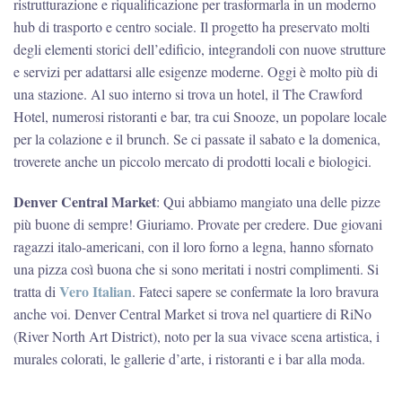
ristrutturazione e riqualificazione per trasformarla in un moderno
hub di trasporto e centro sociale. Il progetto ha preservato molti
degli elementi storici dell’edificio, integrandoli con nuove strutture
e servizi per adattarsi alle esigenze moderne. Oggi è molto più di
una stazione. Al suo interno si trova un hotel, il The Crawford
Hotel, numerosi ristoranti e bar, tra cui Snooze, un popolare locale
per la colazione e il brunch. Se ci passate il sabato e la domenica,
troverete anche un piccolo mercato di prodotti locali e biologici.
Denver Central Market
: Qui abbiamo mangiato una delle pizze
più buone di sempre! Giuriamo. Provate per credere. Due giovani
ragazzi italo-americani, con il loro forno a legna, hanno sfornato
una pizza così buona che si sono meritati i nostri complimenti. Si
Vero Italian
tratta di
. Fateci sapere se confermate la loro bravura
anche voi. Denver Central Market si trova nel quartiere di RiNo
(River North Art District), noto per la sua vivace scena artistica, i
murales colorati, le gallerie d’arte, i ristoranti e i bar alla moda.