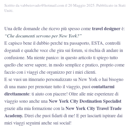
Scritto da
vabbeiovado@hotmail.com
il
20 Maggio 2025
. Pubblicato in
Stati
Uniti
.
travel designer
Una delle domande che ricevo più spesso come
è:
“Che documenti servono per New York?”
E capisco bene il dubbio perché tra passaporto, ESTA, controlli
doganali e qualche voce che gira sui forum, si rischia di andare in
confusione. Ma niente panico: in questo articolo ti spiego tutto
quello che serve sapere, in modo semplice e pratico, proprio come
faccio con i viaggi che organizzo per i miei clienti.
E se vuoi un itinerario personalizzato su New York o hai bisogno
contattarmi
di una mano per prenotare tutto il viaggio, puoi
direttamente
: ti aiuto con piacere! Oltre alle mie esperienze di
New York City Destination Specialist
viaggio sono anche una
New York City Travel Trade
grazie alla mia formazione con la
Academy.
Direi che puoi fidarti di me! E per lasciarti ispirare dai
miei viaggi seguimi anche sui social!