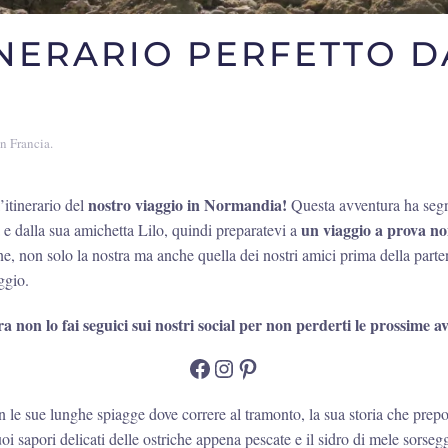
INERARIO PERFETTO D
in
Francia
.
nostro viaggio in Normandia!
’itinerario del
Questa avventura ha segnat
un viaggio a prova no
 e dalla sua amichetta Lilo, quindi preparatevi a
, non solo la nostra ma anche quella dei nostri amici prima della parte
ggio.
a non lo fai seguici sui nostri social per non perderti le prossime a
Facebook
Instagram
Pinterest
e sue lunghe spiagge dove correre al tramonto, la sua storia che prepoten
uoi sapori delicati delle ostriche appena pescate e il sidro di mele sors