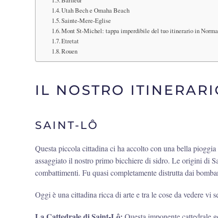
Barfleur
Utah Bech e Omaha Beach
Sainte-Mere-Eglise
Mont St-Michel: tappa imperdibile del tuo itinerario in Norm
Etretat
Rouen
IL NOSTRO ITINERAR
SAINT-LÔ
Questa piccola cittadina ci ha accolto con una bella pioggia i
assaggiato il nostro primo bicchiere di sidro. Le origini d
combattimenti. Fu quasi completamente distrutta dai bomba
Oggi è una cittadina ricca di arte e tra le cose da vedere vi 
La Cattedrale di Saint-Lô:
Questa imponente cattedrale got