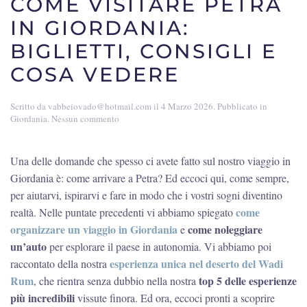
COME VISITARE PETRA
IN GIORDANIA:
BIGLIETTI, CONSIGLI E
COSA VEDERE
Scritto da
vabbeiovado@hotmail.com
il
4 Marzo 2026
. Pubblicato in
su
Giordania
.
Nessun commento
Come
visitare
Petra
Una delle domande che spesso ci avete fatto sul nostro viaggio in
in
Giordania è: come arrivare a Petra? Ed eccoci qui, come sempre,
Giordania:
biglietti,
per aiutarvi, ispirarvi e fare in modo che i vostri sogni diventino
consigli
come
realtà. Nelle puntate precedenti vi abbiamo spiegato
e
organizzare un viaggio in Giordania
come noleggiare
e
cosa
vedere
un’auto
per esplorare il paese in autonomia. Vi abbiamo poi
esperienza unica nel deserto del Wadi
raccontato della nostra
Rum
top 5 delle esperienze
, che rientra senza dubbio nella nostra
più incredibili
vissute finora. Ed ora, eccoci pronti a scoprire