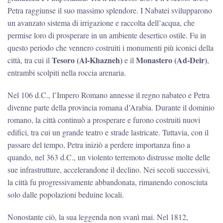
Petra raggiunse il suo massimo splendore. I Nabatei svilupparono
un avanzato sistema di irrigazione e raccolta dell’acqua, che
permise loro di prosperare in un ambiente desertico ostile. Fu in
questo periodo che vennero costruiti i monumenti più iconici della
Tesoro (Al-Khazneh)
Monastero (Ad-Deir)
città, tra cui il
e il
,
entrambi scolpiti nella roccia arenaria.
Nel 106 d.C., l’Impero Romano annesse il regno nabateo e Petra
divenne parte della provincia romana d’Arabia. Durante il dominio
romano, la città continuò a prosperare e furono costruiti nuovi
edifici, tra cui un grande teatro e strade lastricate. Tuttavia, con il
passare del tempo, Petra iniziò a perdere importanza fino a
quando, nel 363 d.C., un violento terremoto distrusse molte delle
sue infrastrutture, accelerandone il declino. Nei secoli successivi,
la città fu progressivamente abbandonata, rimanendo conosciuta
solo dalle popolazioni beduine locali.
Nonostante ciò, la sua leggenda non svanì mai. Nel 1812,