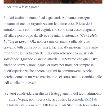
E ora tutti a festeggiare!
I nostri testimoni erano lì ad aspettarci. Abbiamo consegnato i
documenti mentre organizzavano le ultime cose. Riccardo è
entrato in sala con i miei cugini, e io sono stata accompagnata
all’altare poco dopo da Elvis, che intanto intonava
“Can’t Help
Falling in Love”
. Ok, non era una cerimonia ufficiale e ne
eravamo tutti consapevoli, ma le lacrime d’emozione non siamo
proprio riusciti a trattenerle. Eravamo solo noi e la musica di
“sì”
sottofondo. Quando ci siamo guardati, sapevamo che quel
,
anche se senza valore legale, ci stava per unire per sempre in
quell’esperienza che ancora oggi mi fa commuovere. Anche
perché, come in un vero matrimonio, ci sono stati lo scambio delle
fedi e delle promesse!
Se vuoi condividere in diretta i festeggiamenti del tuo matrimonio
eSIM di
a Las Vegas, non ti resta che acquistare la comoda
Holafly.
Valida in oltre 130 Paesi, negli Stati Uniti ti garantirà