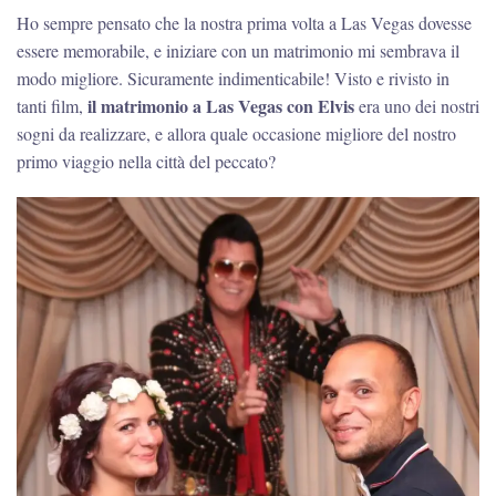
Las
Ho sempre pensato che la nostra prima volta a Las Vegas dovesse
Vegas:
essere memorabile, e iniziare con un matrimonio mi sembrava il
cosa
sapere
modo migliore. Sicuramente indimenticabile! Visto e rivisto in
prima
il matrimonio a Las Vegas con Elvis
tanti film,
era uno dei nostri
del
sogni da realizzare, e allora quale occasione migliore del nostro
Sì!
primo viaggio nella città del peccato?