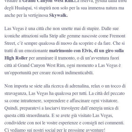
Grand Canyon West Rim.
visitare il
La riserva, gestita dalla tribù
degli Hualapai, vi stupirà non solo per la sua immensa natura ma
Skywalk.
anche per la vertiginosa
Las Vegas è una città che non smette mai di stupire. Dalle sue
iconiche attrazioni sulla Strip alle gemme nascoste come Fremont
Street, c’è sempre qualcosa di nuovo da scoprire e da fare. Che si
matrimonio con Elvis, di un giro sulla
tratti di un emozionante
High Roller
per ammirare il tramonto, o di un’avventura fuori
città al Grand Canyon West Rim, ogni momento a Las Vegas è
un’opportunità per creare ricordi indimenticabili.
Non importa se siete alla ricerca di adrenalina, relax o un tocco di
stravaganza, Las Vegas ha qualcosa per tutti. La città del peccato
sa come intrattenere, sorprendere e affascinare ogni visitatore.
Quindi, preparatevi a lasciarvi travolgere dall’energia unica di
questa città straordinaria. E se avete già visitato Las Vegas,
condividete con noi le vostre esperienze e consigli nei commenti.
Ci vediamo sui nostri social per le prossime avventure!