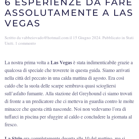
6 ESPERIENZE DA FARE
ASSOLUTAMENTE A LAS
VEGAS
Scritto da
vabbeiovado@hotmail.com
il
15 Giugno 2024
. Pubblicato in
Stati
su
Uniti
.
1 commento
6
esperienze
da
Las Vegas
La nostra prima volta a
è stata indimenticabile grazie a
fare
qualcosa di speciale che troverete in questa guida. Siamo arrivati
assolutamente
a
nella città del peccato in una calda mattina di agosto. Era così
Las
caldo che la suola delle scarpe sembrava quasi sciogliersi
Vegas
sull’asfalto fumante. Alla stazione del Greyhound ci siamo trovati
di fronte a un predicatore che ci metteva in guardia contro le molte
minacce che questa città nasconde. Noi non vedevamo l’ora di
tuffarci in piscina per sfuggire al caldo e concludere la giornata al
fresco.
La Strip
era completamente deserta alle 10 del mattino, ma si