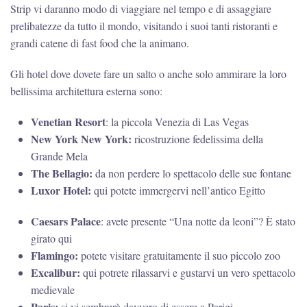
Strip vi daranno modo di viaggiare nel tempo e di assaggiare
prelibatezze da tutto il mondo, visitando i suoi tanti ristoranti e
grandi catene di fast food che la animano.
Gli hotel dove dovete fare un salto o anche solo ammirare la loro
bellissima architettura esterna sono:
Venetian Resort
: la piccola Venezia di Las Vegas
New York New York:
ricostruzione fedelissima della
Grande Mela
The Bellagio:
da non perdere lo spettacolo delle sue fontane
Luxor Hotel:
qui potete immergervi nell’antico Egitto
Caesars Palace
: avete presente “Una notte da leoni”? È stato
girato qui
Flamingo:
potete visitare gratuitamente il suo piccolo zoo
Excalibur:
qui potrete rilassarvi e gustarvi un vero spettacolo
medievale
Paris:
si vi sembrerà davvero di essere a Parigi