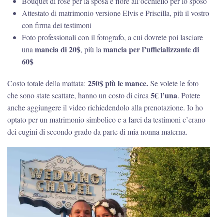
Bouquet di rose per la sposa e fiore all’occhiello per lo sposo
Attestato di matrimonio versione Elvis e Priscilla, più il vostro
con firma dei testimoni
Foto professionali con il fotografo, a cui dovrete poi lasciare
mancia di 20$
mancia per l’ufficializzante di
una
, più la
60$
250$ più le mance.
Costo totale della mattata:
Se volete le foto
5€ l’una
che sono state scattate, hanno un costo di circa
. Potete
anche aggiungere il video richiedendolo alla prenotazione. Io ho
optato per un matrimonio simbolico e a farci da testimoni c’erano
dei cugini di secondo grado da parte di mia nonna materna.