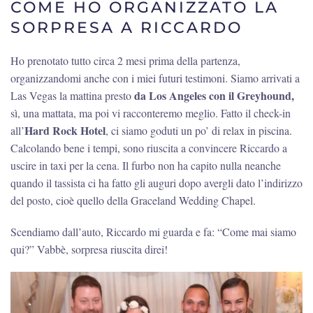
COME HO ORGANIZZATO LA
SORPRESA A RICCARDO
Ho prenotato tutto circa 2 mesi prima della partenza,
organizzandomi anche con i miei futuri testimoni. Siamo arrivati a
da Los Angeles con il Greyhound,
Las Vegas la mattina presto
sì, una mattata, ma poi vi racconteremo meglio. Fatto il check-in
Hard Rock Hotel
all’
, ci siamo goduti un po’ di relax in piscina.
Calcolando bene i tempi, sono riuscita a convincere Riccardo a
uscire in taxi per la cena. Il furbo non ha capito nulla neanche
quando il tassista ci ha fatto gli auguri dopo avergli dato l’indirizzo
del posto, cioè quello della Graceland Wedding Chapel.
Scendiamo dall’auto, Riccardo mi guarda e fa: “Come mai siamo
qui?” Vabbè, sorpresa riuscita direi!