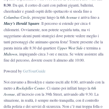
8:30
. Da qui, il corteo di carri con palloni giganti, ballerini,
cheerleader e grandi ospiti dello spettacolo si snoda fino a
Columbus Circle
, prosegue lungo la
6th Avenue
e arriva fino a
Macy’s Herald Square
. Il percorso si estende per circa 4
chilometri. Ovviamente, non potrete seguirla tutta, ma vi
suggeriamo alcuni punti strategici dove potrete vedere meglio i
tanti personaggi che animano questa festa! Tenete presente che la
parata inizia alle 8:30 dal quartiere
Upper West Side
e termina a
Midtown
, impiegando circa 3 ore e mezza. Se volete assistere alla
fine del percorso, dovrete essere lì almeno alle 10:00.
Powered by
GetYourGuide
Noi eravamo a Brooklyn e siamo usciti alle 8:00, arrivando con la
metro a
Rockefeller Center
. Ci siamo poi infilati lungo la
6th
Avenue
, all’incrocio con la 39th Street, arrivando alle 9:30. La
situazione, in realtà, è sempre molto tranquilla, con il controllo
della polizia e dei servizi di sicurezza. Non c’è mai troppa folla o