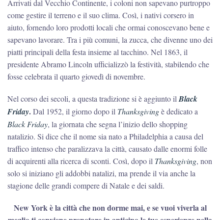
Arrivati dal Vecchio Continente, i coloni non sapevano purtroppo
come gestire il terreno e il suo clima. Così, i nativi corsero in
aiuto, fornendo loro prodotti locali che ormai conoscevano bene e
sapevano lavorare. Tra i più comuni, la zucca, che divenne uno dei
piatti principali della festa insieme al tacchino. Nel 1863, il
presidente Abramo Lincoln ufficializzò la festività, stabilendo che
fosse celebrata il quarto giovedì di novembre.
Nel corso dei secoli, a questa tradizione si è aggiunto il
Black
.
Friday
Dal 1952, il giorno dopo il
Thanksgiving
è dedicato a
Black Friday
, la giornata che segna l’inizio dello shopping
natalizio. Si dice che il nome sia nato a Philadelphia a causa del
traffico intenso che paralizzava la città, causato dalle enormi folle
di acquirenti alla ricerca di sconti. Così, dopo il
Thanksgiving
, non
solo si iniziano gli addobbi natalizi, ma prende il via anche la
stagione delle grandi compere di Natale e dei saldi.
New York è la città che non dorme mai, e se vuoi viverla al
meglio ti conviene prenotare in anticipo le tue esperienze nella