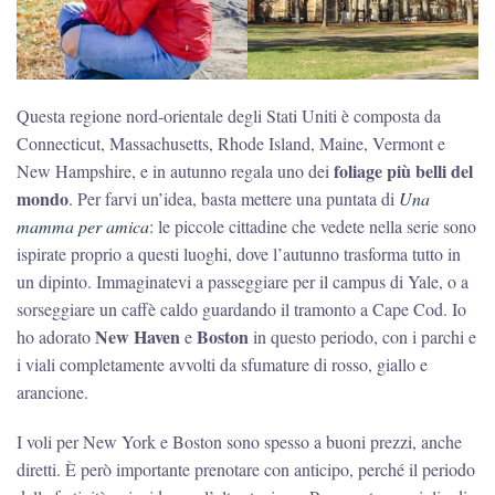
Questa regione nord-orientale degli Stati Uniti è composta da
Connecticut, Massachusetts, Rhode Island, Maine, Vermont e
foliage più belli del
New Hampshire, e in autunno regala uno dei
mondo
. Per farvi un’idea, basta mettere una puntata di
Una
mamma per amica
: le piccole cittadine che vedete nella serie sono
ispirate proprio a questi luoghi, dove l’autunno trasforma tutto in
un dipinto. Immaginatevi a passeggiare per il campus di Yale, o a
sorseggiare un caffè caldo guardando il tramonto a Cape Cod. Io
New Haven
Boston
ho adorato
e
in questo periodo, con i parchi e
i viali completamente avvolti da sfumature di rosso, giallo e
arancione.
I voli per New York e Boston sono spesso a buoni prezzi, anche
diretti. È però importante prenotare con anticipo, perché il periodo