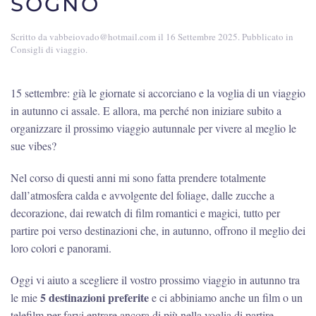
SOGNO
Scritto da
vabbeiovado@hotmail.com
il
16 Settembre 2025
. Pubblicato in
Consigli di viaggio
.
15 settembre: già le giornate si accorciano e la voglia di un viaggio
in autunno ci assale. E allora, ma perché non iniziare subito a
organizzare il prossimo viaggio autunnale per vivere al meglio le
sue vibes?
Nel corso di questi anni mi sono fatta prendere totalmente
dall’atmosfera calda e avvolgente del foliage, dalle zucche a
decorazione, dai rewatch di film romantici e magici, tutto per
partire poi verso destinazioni che, in autunno, offrono il meglio dei
loro colori e panorami.
Oggi vi aiuto a scegliere il vostro prossimo viaggio in autunno tra
5 destinazioni preferite
le mie
e ci abbiniamo anche un film o un
telefilm per farvi entrare ancora di più nella voglia di partire.