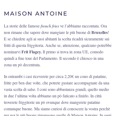
MAISON ANTOINE
La storie delle famose
french fries
ve l’abbiamo raccontata. Ora
Bruxelles
non rimane che sapere dove mangiare le più buone di
!
E se chiedete agli ai suoi abitanti la scelta ricadrà sicuramente sui
fritti di questa friggitoria. Anche se, attenzione, qualcuno potrebbe
Frit Flagey.
nominarvi
Il primo si trova in zona UE, comodo
quindi a fine tour del Parlamento. Il secondo è chiosco in una
zona un pò decentrata.
In entrambi i casi riceverete per circa 2,20€ un cono di patatine,
fritte per ben due volte, che potrete gustare accompagnate da una
vasta scelta di salse. I coni sono abbastanza grandi, quello medio
in due l’ultima volta abbiamo un pò faticato a finirlo. In città
troverete friggitorie un pò ovunque dove mangerete patatine
comunque buone. Ma siamo curiosi di conoscere la vostra perchè
per noi le più buone rimangono quelle di Maison Antoine. In ogni