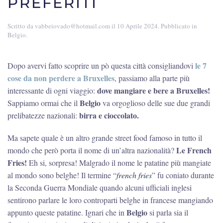
PREFERITI
Scritto da
vabbeiovado@hotmail.com
il
10 Aprile 2024
. Pubblicato in
Belgio
.
le 7
Dopo avervi fatto scoprire un pò questa città consigliandovi
cose da non perdere a Bruxelles
, passiamo alla parte più
dove mangiare e bere a Bruxelles!
interessante di ogni viaggio:
Belgio
Sappiamo ormai che il
va orgoglioso delle sue due grandi
birra e cioccolato.
prelibatezze nazionali:
Ma sapete quale è un altro grande street food famoso in tutto il
Le French
mondo che però porta il nome di un’altra nazionalità?
Fries!
Eh si, sorpresa! Malgrado il nome le patatine più mangiate
al mondo sono belghe! Il termine “
french fries
” fu coniato durante
la Seconda Guerra Mondiale quando alcuni ufficiali inglesi
sentirono parlare le loro controparti belghe in francese mangiando
Belgio
appunto queste patatine. Ignari che in
si parla sia il