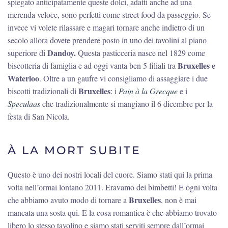
spiegato anticipatamente queste dolci, adatti anche ad una
merenda veloce, sono perfetti come street food da passeggio. Se
invece vi volete rilassare e magari tornare anche indietro di un
secolo allora dovete prendere posto in uno dei tavolini al piano
Dandoy.
superiore di
Questa pasticceria nasce nel 1829 come
Bruxelles e
biscotteria di famiglia e ad oggi vanta ben 5 filiali tra
Waterloo
. Oltre a un gaufre vi consigliamo di assaggiare i due
Bruxelles
biscotti tradizionali di
: i
Pain à la Grecque
e i
Speculaas
che tradizionalmente si mangiano il 6 dicembre per la
festa di San Nicola.
À LA MORT SUBITE
Questo è uno dei nostri locali del cuore. Siamo stati qui la prima
volta nell’ormai lontano 2011. Eravamo dei bimbetti! E ogni volta
Bruxelles
che abbiamo avuto modo di tornare a
, non è mai
mancata una sosta qui. E la cosa romantica è che abbiamo trovato
libero lo stesso tavolino e siamo stati serviti sempre dall’ormai