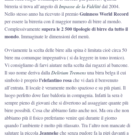
birreria si trova all’angolo di
Impasse de la Fidélité
dal 2004.
Guinness World Record
Nello stesso anno ha ricevuto il premio
per essere la birreria con il maggior numero di birre al mondo.
supera le 2 500 tipologie di birre da tutto il
Complessivamente
mondo
. Immaginate le dimensioni del menù.
Ovviamente la scelta delle birre alla spina è limitata cioè circa 50
birre ma comunque impegnativa ( si da leggere in tono ironico).
Vi consigliamo di farvi aiutare nella scelta dai ragazzi al bancone.
Il suo nome deriva dalla
Delirium Tremens
una birra belga il cui
l’elefantino rosa
simbolo è proprio
che vi darà il benvenuto
all’entrata. Il locale è veramente molto spazioso e su più piani. Il
luogo perfetto dove fare baldoria in compagnia. Infatti la sera è
sempre pieno di giovani che si divertono ad assaggiare quante più
birre possibili. Cosa che abbiamo fatto anche noi. Ma ora che non
abbiamo più il fisico preferiamo venire qui durante il giorno
quando l’ambiente è molto più rilassato. Tra l’altro non mancate di
Jeanneke
salutare la piccola
che senza pudore fa la pipì davanti a