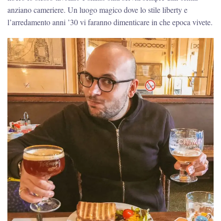
anziano cameriere. Un luogo magico dove lo stile liberty e
l’arredamento anni ’30 vi faranno dimenticare in che epoca vivete.