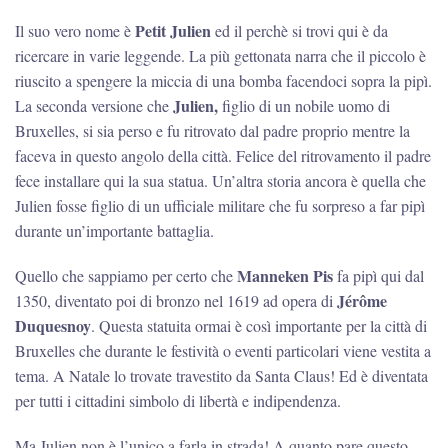
Petit Julien
Il suo vero nome è
ed il perchè si trovi qui è da
ricercare in varie leggende. La più gettonata narra che il piccolo è
riuscito a spengere la miccia di una bomba facendoci sopra la pipì.
Julien,
La seconda versione che
figlio di un nobile uomo di
Bruxelles, si sia perso e fu ritrovato dal padre proprio mentre la
faceva in questo angolo della città. Felice del ritrovamento il padre
fece installare qui la sua statua. Un’altra storia ancora è quella che
Julien fosse figlio di un ufficiale militare che fu sorpreso a far pipì
durante un’importante battaglia.
Manneken Pis
Quello che sappiamo per certo che
fa pipì qui dal
Jérôme
1350, diventato poi di bronzo nel 1619 ad opera di
Duquesnoy
. Questa statuita ormai è così importante per la città di
Bruxelles che durante le festività o eventi particolari viene vestita a
tema. A Natale lo trovate travestito da Santa Claus! Ed è diventata
per tutti i cittadini simbolo di libertà e indipendenza.
Ma Julien non è l’unico a farla in strada! A quanto pare questo