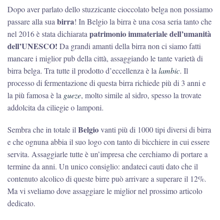
Dopo aver parlato dello stuzzicante cioccolato belga non possiamo
birra
passare alla sua
! In Belgio la birra è una cosa seria tanto che
patrimonio immateriale dell’umanità
nel 2016 è stata dichiarata
dell’UNESCO!
Da grandi amanti della birra non ci siamo fatti
mancare i miglior pub della città, assaggiando le tante varietà di
birra belga. Tra tutte il prodotto d’eccellenza è la
lambic
. Il
processo di fermentazione di questa birra richiede più di 3 anni e
la più famosa è la
gueze
, molto simile al sidro, spesso la trovate
addolcita da ciliegie o lamponi.
Belgio
Sembra che in totale il
vanti più di 1000 tipi diversi di birra
e che ognuna abbia il suo logo con tanto di bicchiere in cui essere
servita. Assaggiarle tutte è un’impresa che cerchiamo di portare a
termine da anni. Un unico consiglio: andateci cauti dato che il
contenuto alcolico di queste birre può arrivare a superare il 12%.
Ma vi sveliamo dove assaggiare le miglior nel prossimo articolo
dedicato.