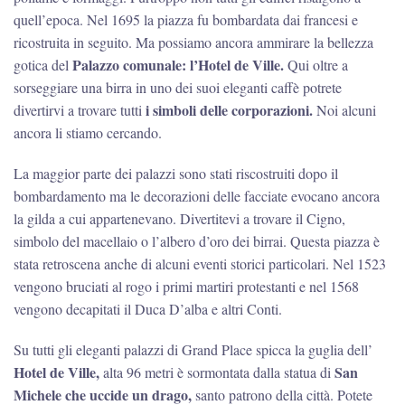
quell’epoca. Nel 1695 la piazza fu bombardata dai francesi e
ricostruita in seguito. Ma possiamo ancora ammirare la bellezza
Palazzo comunale: l’Hotel de Ville.
gotica del
Qui oltre a
sorseggiare una birra in uno dei suoi eleganti caffè potrete
i simboli delle corporazioni.
divertirvi a trovare tutti
Noi alcuni
ancora li stiamo cercando.
La maggior parte dei palazzi sono stati riscostruiti dopo il
bombardamento ma le decorazioni delle facciate evocano ancora
la gilda a cui appartenevano. Divertitevi a trovare il Cigno,
simbolo del macellaio o l’albero d’oro dei birrai. Questa piazza è
stata retroscena anche di alcuni eventi storici particolari. Nel 1523
vengono bruciati al rogo i primi martiri protestanti e nel 1568
vengono decapitati il Duca D’alba e altri Conti.
Su tutti gli eleganti palazzi di Grand Place spicca la guglia dell’
Hotel de Ville,
San
alta 96 metri è sormontata dalla statua di
Michele che uccide un drago,
santo patrono della città. Potete