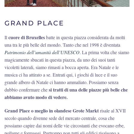
GRAND PLACE
cuore di Bruxelles
Il
batte in questa piazza considerata da molti
una tra le più belle del mondo. Tanto che nel 1998 è diventata
Patrimonio dell’umanità dell’UNESCO
. La prima volta che siamo
magicamente sbucati in questa piazza, da uno dei suoi tanti
vicoletti laterali, siamo rimasti a bocca aperta. Era Natale e le
musica ci ha attirato a se. Entrati qui, i giochi di luce e il suo
grande albero di Natale ci hanno ammaliato. Possiamo senza
si tratti di una delle piazze più belle che
dubbio confermare che
abbiamo avuto modo di vedere.
Grand Place o meglio in olandese Grote Markt
risale al XVII
secolo quando divenne sede del mercato centrale, cosa che
possiamo capire dai nomi delle vie circostanti che evocano erbe,
pollame e formaggi. Purtroppo non tutti gli edifici risalgono a