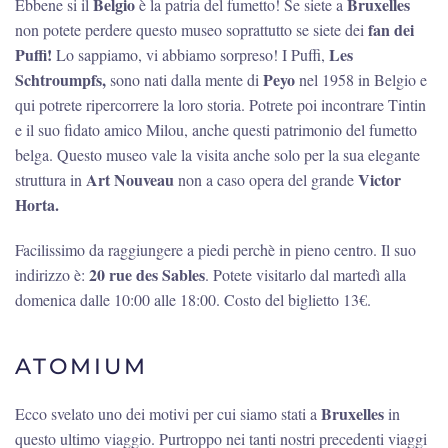
Belgio
Bruxelles
Ebbene si il
è la patria del fumetto! Se siete a
fan dei
non potete perdere questo museo soprattutto se siete dei
Puffi!
Les
Lo sappiamo, vi abbiamo sorpreso! I Puffi,
Schtroumpfs,
Peyo
sono nati dalla mente di
nel 1958 in Belgio e
qui potrete ripercorrere la loro storia. Potrete poi incontrare Tintin
e il suo fidato amico Milou, anche questi patrimonio del fumetto
belga. Questo museo vale la visita anche solo per la sua elegante
Art Nouveau
Victor
struttura in
non a caso opera del grande
Horta.
Facilissimo da raggiungere a piedi perchè in pieno centro. Il suo
20 rue des Sables
indirizzo è:
. Potete visitarlo dal martedì alla
domenica dalle 10:00 alle 18:00. Costo del biglietto 13€.
ATOMIUM
Bruxelles
Ecco svelato uno dei motivi per cui siamo stati a
in
questo ultimo viaggio. Purtroppo nei tanti nostri precedenti viaggi