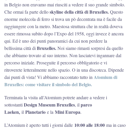
in Belgio non eravamo mai riusciti a vedere il suo grande simbolo.
skyline della città di Bruxelles.
Che ormai fa parte dello
Questo
enorme molecola di ferro si trova un pò decentrata ma è facile da
raggiungere con la metro. Maestosa struttura che in realtà doveva
essere rimossa subito dopo l’Expo del 1958, oggi invece è ancora
qui. Ed è uno dei punti panoramici da cui non perdere la
Bruxelles.
bellissima città di
Noi siamo rimasti sorpresi da quello
che abbiamo trovato al suo interno. Non lasciatevi ingannare dal
percorso iniziale. Proseguite il percorso obbligatorio e vi
ritroverete letteralmente nello spazio. O in una discoteca. Dipende
Atomium di
dai punti di vista! Vi abbiamo raccontato tutto in
Bruxelles: come visitare il simbolo del Belgio.
Terminata la visita all’Atomium potrete andare a vedere i
Design Museum Bruxelles
parco
sottostanti
, il
Laeken,
Planetario
Mini Europa
il
e la
.
10:00 alle 18:00
L’Atomium è aperto tutti i giorni dalle
ma in caso