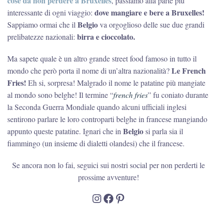
cose da non perdere a Bruxelles
, passiamo alla parte più
i
nostri
dove mangiare e bere a Bruxelles!
interessante di ogni viaggio:
preferiti
Belgio
Sappiamo ormai che il
va orgoglioso delle sue due grandi
birra e cioccolato.
prelibatezze nazionali:
Ma sapete quale è un altro grande street food famoso in tutto il
Le French
mondo che però porta il nome di un’altra nazionalità?
Fries!
Eh si, sorpresa! Malgrado il nome le patatine più mangiate
al mondo sono belghe! Il termine “
french fries
” fu coniato durante
la Seconda Guerra Mondiale quando alcuni ufficiali inglesi
sentirono parlare le loro controparti belghe in francese mangiando
Belgio
appunto queste patatine. Ignari che in
si parla sia il
fiammingo (un insieme di dialetti olandesi) che il francese.
Se ancora non lo fai, seguici sui nostri social per non perderti le
prossime avventure!
Instagram
Facebook
Pinterest