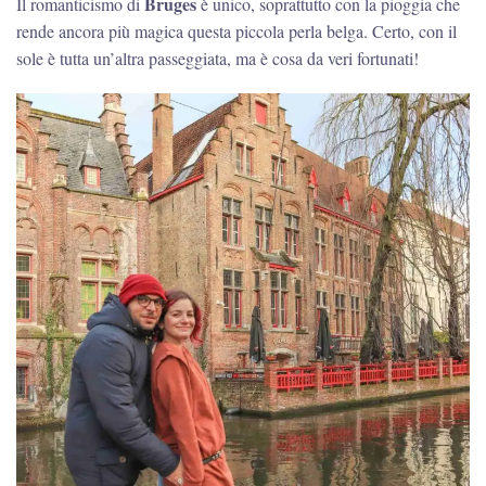
Bruges
Il romanticismo di
è unico, soprattutto con la pioggia che
rende ancora più magica questa piccola perla belga. Certo, con il
sole è tutta un’altra passeggiata, ma è cosa da veri fortunati!