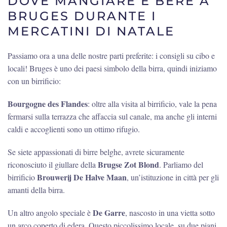
DOVE MANGIARE E BERE A
BRUGES DURANTE I
MERCATINI DI NATALE
Passiamo ora a una delle nostre parti preferite: i consigli su cibo e
locali! Bruges è uno dei paesi simbolo della birra, quindi iniziamo
con un birrificio:
Bourgogne des Flandes
: oltre alla visita al birrificio, vale la pena
fermarsi sulla terrazza che affaccia sul canale, ma anche gli interni
caldi e accoglienti sono un ottimo rifugio.
Se siete appassionati di birre belghe, avrete sicuramente
Brugse Zot Blond
riconosciuto il giullare della
. Parliamo del
Brouwerij De Halve Maan
birrificio
, un’istituzione in città per gli
amanti della birra.
De Garre
Un altro angolo speciale è
, nascosto in una vietta sotto
un arco coperto di edera. Questo piccolissimo locale, su due piani,