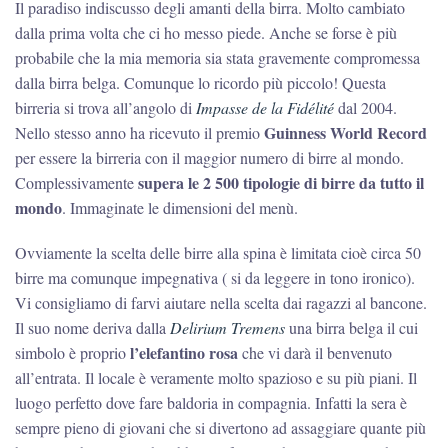
Il paradiso indiscusso degli amanti della birra. Molto cambiato
dalla prima volta che ci ho messo piede. Anche se forse è più
probabile che la mia memoria sia stata gravemente compromessa
dalla birra belga. Comunque lo ricordo più piccolo! Questa
birreria si trova all’angolo di
Impasse de la Fidélité
dal 2004.
Guinness World Record
Nello stesso anno ha ricevuto il premio
per essere la birreria con il maggior numero di birre al mondo.
supera le 2 500 tipologie di birre da tutto il
Complessivamente
mondo
. Immaginate le dimensioni del menù.
Ovviamente la scelta delle birre alla spina è limitata cioè circa 50
birre ma comunque impegnativa ( si da leggere in tono ironico).
Vi consigliamo di farvi aiutare nella scelta dai ragazzi al bancone.
Il suo nome deriva dalla
Delirium Tremens
una birra belga il cui
l’elefantino rosa
simbolo è proprio
che vi darà il benvenuto
all’entrata. Il locale è veramente molto spazioso e su più piani. Il
luogo perfetto dove fare baldoria in compagnia. Infatti la sera è
sempre pieno di giovani che si divertono ad assaggiare quante più