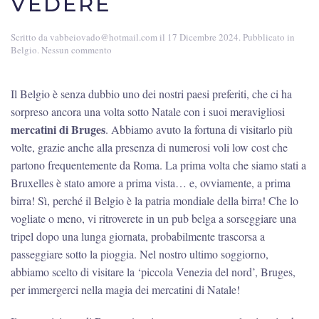
VEDERE
Scritto da
vabbeiovado@hotmail.com
il
17 Dicembre 2024
. Pubblicato in
su
Belgio
.
Nessun commento
Mercatini
di
Natale
Il Belgio è senza dubbio uno dei nostri paesi preferiti, che ci ha
a
sorpreso ancora una volta sotto Natale con i suoi meravigliosi
Bruges:
cosa
mercatini di Bruges
. Abbiamo avuto la fortuna di visitarlo più
vedere
volte, grazie anche alla presenza di numerosi voli low cost che
partono frequentemente da Roma. La prima volta che siamo stati a
Bruxelles è stato amore a prima vista… e, ovviamente, a prima
birra! Sì, perché il Belgio è la patria mondiale della birra! Che lo
vogliate o meno, vi ritroverete in un pub belga a sorseggiare una
tripel dopo una lunga giornata, probabilmente trascorsa a
passeggiare sotto la pioggia. Nel nostro ultimo soggiorno,
abbiamo scelto di visitare la ‘piccola Venezia del nord’, Bruges,
per immergerci nella magia dei mercatini di Natale!