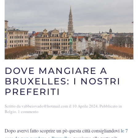
DOVE MANGIARE A
BRUXELLES: I NOSTRI
PREFERITI
Scritto da
vabbeiovado@hotmail.com
il
10 Aprile 2024
. Pubblicato in
su
Belgio
.
1 commento
Dove
mangiare
a
le 7
Dopo avervi fatto scoprire un pò questa città consigliandovi
Bruxelles: