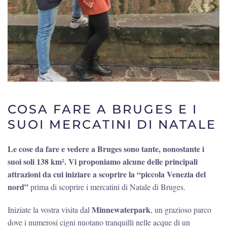
COSA FARE A BRUGES E I
SUOI MERCATINI DI NATALE
Le cose da fare e vedere a Bruges sono tante, nonostante i
suoi soli 138 km². Vi proponiamo alcune delle principali
attrazioni da cui iniziare a scoprire la “piccola Venezia del
nord”
prima di scoprire i mercatini di Natale di Bruges.
Minnewaterpark
Iniziate la vostra visita dal
, un grazioso parco
dove i numerosi cigni nuotano tranquilli nelle acque di un