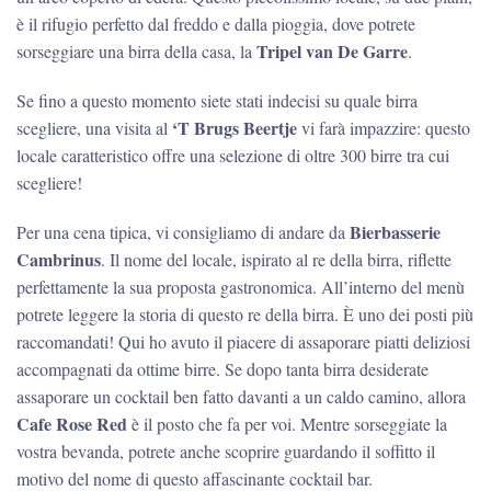
è il rifugio perfetto dal freddo e dalla pioggia, dove potrete
Tripel van De Garre
sorseggiare una birra della casa, la
.
Se fino a questo momento siete stati indecisi su quale birra
‘T Brugs Beertje
scegliere, una visita al
vi farà impazzire: questo
locale caratteristico offre una selezione di oltre 300 birre tra cui
scegliere!
Bierbasserie
Per una cena tipica, vi consigliamo di andare da
Cambrinus
. Il nome del locale, ispirato al re della birra, riflette
perfettamente la sua proposta gastronomica. All’interno del menù
potrete leggere la storia di questo re della birra. È uno dei posti più
raccomandati! Qui ho avuto il piacere di assaporare piatti deliziosi
accompagnati da ottime birre. Se dopo tanta birra desiderate
assaporare un cocktail ben fatto davanti a un caldo camino, allora
Cafe Rose Red
è il posto che fa per voi. Mentre sorseggiate la
vostra bevanda, potrete anche scoprire guardando il soffitto il
motivo del nome di questo affascinante cocktail bar.