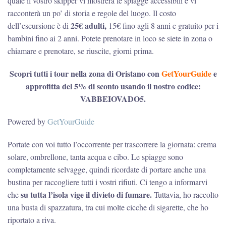
quale il vostro skipper vi mostrerà le spiagge accessibili e vi
racconterà un po’ di storia e regole del luogo. Il costo
25€ adulti,
dell’escursione è di
15€ fino agli 8 anni e gratuito per i
bambini fino ai 2 anni. Potete prenotare in loco se siete in zona o
chiamare e prenotare, se riuscite, giorni prima.
Scopri tutti i tour nella zona di Oristano con
GetYourGuide
e
approfitta del 5% di sconto usando il nostro codice:
VABBEIOVADO5.
Powered by
GetYourGuide
Portate con voi tutto l’occorrente per trascorrere la giornata: crema
solare, ombrellone, tanta acqua e cibo. Le spiagge sono
completamente selvagge, quindi ricordate di portare anche una
bustina per raccogliere tutti i vostri rifiuti. Ci tengo a informarvi
su tutta l’isola vige il divieto di fumare.
che
Tuttavia, ho raccolto
una busta di spazzatura, tra cui molte cicche di sigarette, che ho
riportato a riva.