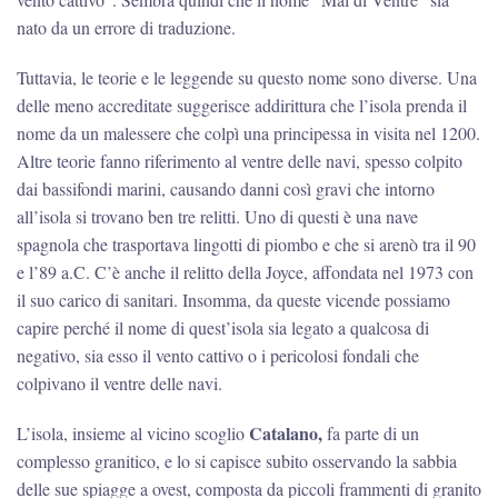
nato da un errore di traduzione.
Tuttavia, le teorie e le leggende su questo nome sono diverse. Una
delle meno accreditate suggerisce addirittura che l’isola prenda il
nome da un malessere che colpì una principessa in visita nel 1200.
Altre teorie fanno riferimento al ventre delle navi, spesso colpito
dai bassifondi marini, causando danni così gravi che intorno
all’isola si trovano ben tre relitti. Uno di questi è una nave
spagnola che trasportava lingotti di piombo e che si arenò tra il 90
e l’89 a.C. C’è anche il relitto della Joyce, affondata nel 1973 con
il suo carico di sanitari. Insomma, da queste vicende possiamo
capire perché il nome di quest’isola sia legato a qualcosa di
negativo, sia esso il vento cattivo o i pericolosi fondali che
colpivano il ventre delle navi.
Catalano,
L’isola, insieme al vicino scoglio
fa parte di un
complesso granitico, e lo si capisce subito osservando la sabbia
delle sue spiagge a ovest, composta da piccoli frammenti di granito