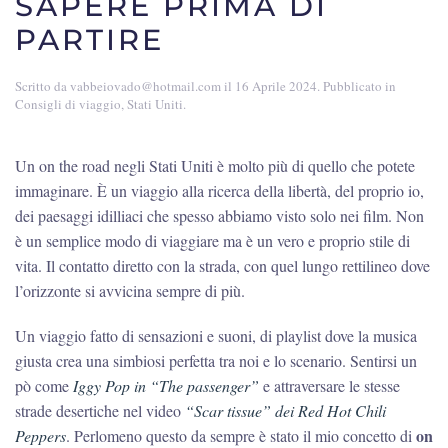
SAPERE PRIMA DI
PARTIRE
Scritto da
vabbeiovado@hotmail.com
il
16 Aprile 2024
. Pubblicato in
Consigli di viaggio
,
Stati Uniti
.
Un on the road negli Stati Uniti è molto più di quello che potete
immaginare. È un viaggio alla ricerca della libertà, del proprio io,
dei paesaggi idilliaci che spesso abbiamo visto solo nei film. Non
è un semplice modo di viaggiare ma è un vero e proprio stile di
vita. Il contatto diretto con la strada, con quel lungo rettilineo dove
l’orizzonte si avvicina sempre di più.
Un viaggio fatto di sensazioni e suoni, di playlist dove la musica
giusta crea una simbiosi perfetta tra noi e lo scenario. Sentirsi un
pò come
Iggy Pop in “The passenger”
e attraversare le stesse
strade desertiche nel video
“Scar tissue” dei Red Hot Chili
on
Peppers
. Perlomeno questo da sempre è stato il mio concetto di