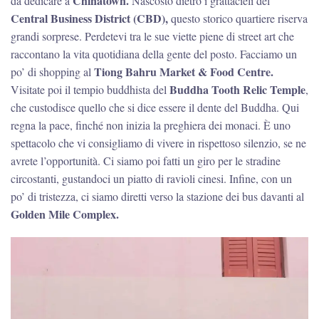
Chinatown.
da dedicare a
Nascosto dietro i grattacieli del
Central Business District (CBD),
questo storico quartiere riserva
grandi sorprese. Perdetevi tra le sue viette piene di street art che
raccontano la vita quotidiana della gente del posto. Facciamo un
Tiong Bahru Market & Food Centre.
po’ di shopping al
Buddha Tooth Relic Temple
Visitate poi il tempio buddhista del
,
che custodisce quello che si dice essere il dente del Buddha. Qui
regna la pace, finché non inizia la preghiera dei monaci. È uno
spettacolo che vi consigliamo di vivere in rispettoso silenzio, se ne
avrete l’opportunità. Ci siamo poi fatti un giro per le stradine
circostanti, gustandoci un piatto di ravioli cinesi. Infine, con un
po’ di tristezza, ci siamo diretti verso la stazione dei bus davanti al
Golden Mile Complex.