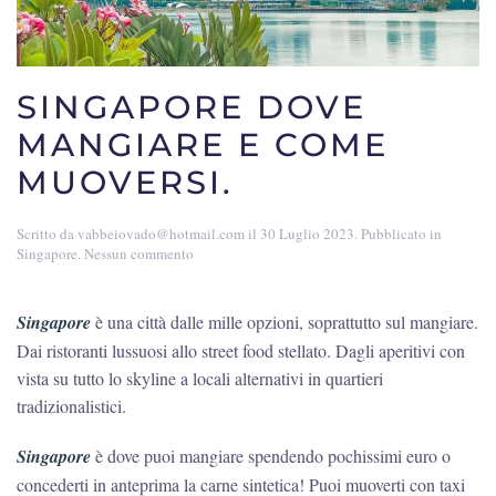
SINGAPORE DOVE
MANGIARE E COME
MUOVERSI.
Scritto da
vabbeiovado@hotmail.com
il
30 Luglio 2023
. Pubblicato in
su
Singapore
.
Nessun commento
Singapore
dove
mangiare
Singapore
è una città dalle mille opzioni, soprattutto sul mangiare.
e
Dai ristoranti lussuosi allo street food stellato. Dagli aperitivi con
come
muoversi.
vista su tutto lo skyline a locali alternativi in quartieri
tradizionalistici.
Singapore
è dove puoi mangiare spendendo pochissimi euro o
concederti in anteprima la carne sintetica! Puoi muoverti con taxi