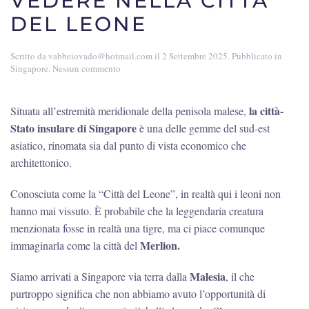
VEDERE NELLA CITTÀ
DEL LEONE
Scritto da
vabbeiovado@hotmail.com
il
2 Settembre 2025
. Pubblicato in
su
Singapore
.
Nessun commento
Due
giorni
a
la città-
Situata all’estremità meridionale della penisola malese,
Singapore:
Stato insulare di Singapore
è una delle gemme del sud-est
cosa
vedere
asiatico, rinomata sia dal punto di vista economico che
nella
architettonico.
città
del
leone
Conosciuta come la “Città del Leone”, in realtà qui i leoni non
hanno mai vissuto. È probabile che la leggendaria creatura
menzionata fosse in realtà una tigre, ma ci piace comunque
Merlion.
immaginarla come la città del
Malesia
Siamo arrivati a Singapore via terra dalla
, il che
purtroppo significa che non abbiamo avuto l’opportunità di