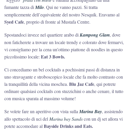
fumante tazza di
Milo
. Qui ne vanno pazzi. Si tratta
semplicemente dell’equivalente del nostro Nesquik. Eravamo al
Syed Cafe
, proprio di fronte al Mustafa Centre.
Spostandoci invece nel quartiere arabo di
Kampong Glam
, dove
non faticherete a trovare un locale trendy e colorato dove fermarvi,
vi consigliamo per la cena un’ottimo piattone di noodles in questo
Eat 3 Bowls.
piccolissimo locale:
Ci concediamo un bel cocktails a pochissimi passi di distanza in
uno stravagante e stroboscopico locale che fa molto contrasto con
Blu Jaz Cafe
la tranquillità della vicina moschea.
, qui potrete
ordinare qualsiasi cocktails con stuzzichini o anche cenare, il tutto
con musica sparata al massimo volume!
Se volete fare un aperitivo con vista sulla
Marina Bay
, assistendo
allo spettacolo di uci del
Marina bay Sands
con un dj set allora vi
Bayside Drinks and Eats.
potete accomodare al