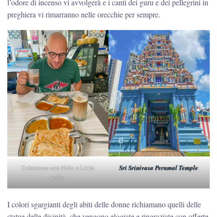
l’odore di incenso vi avvolgerà e i canti dei guru e dei pellegrini in
preghiera vi rimarranno nelle orecchie per sempre.
Colazione con Milo a Little
Sri Srinivasa Perumal Temple
.
India.
I colori sgargianti degli abiti delle donne richiamano quelli delle
statue delle divinità, che vengono elogiate e ringraziate con offerte