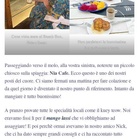
Cena vista mare al Beach Box,
Non perdetevi la buonissima
Palau Besar.
frutta di queste isole.
Passeggiando verso il molo, alla vostra sinistra, noterete un piccolo
Nia Cafe.
chiosco sulla spiaggia:
Ecco questo è uno dei nostri
posti del cuore. Ci siamo fermati una mattina per fare colazione e
da quel giorno è diventato il nostro punto di riferimento. Intanto da
mangiare è tutto buonissimo!
A pranzo provate tutte le specialità locali come il kuey teow. Noi
eravamo fissi lì per il
mango lassi
che vi obblighiamo ad
assaggiare! E poi perchè ormai avevamo in nostro amico Nick,
che ci ha dato sempre grandi consigli e ci ha raccontato tutto