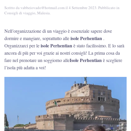
Scritto da
vabbeiovado@hotmail.com
il
4 Settembre 2023
. Pubblicato in
Consigli di viaggio
,
Malesia
.
Nell’organizzazione di un viaggio è essenziale sapere dove
isole Perhentian
dormire e mangiare, soprattutto alle
.
isole Perhentian
Organizzarci per le
è stato facilissimo. E lo sarà
ancora di più per voi grazie ai nostri consigli! La prima cosa da
Isole Perhentian
fare nel prenotare un soggiorno alle
è scegliere
l’isola più adatta a voi!