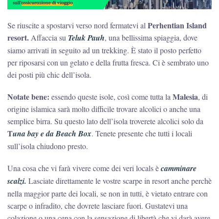
Perhentian Island
Se riuscite a spostarvi verso nord fermatevi al
resort.
Affaccia su
Teluk Pauh
, una bellissima spiaggia, dove
siamo arrivati in seguito ad un trekking. È stato il posto perfetto
per riposarsi con un gelato e della frutta fresca. Ci è sembrato uno
dei posti più chic dell’isola.
Notate bene:
Malesia
essendo queste isole, così come tutta la
, di
origine islamica sarà molto difficile trovare alcolici o anche una
semplice birra. Su questo lato dell’isola troverete alcolici solo da
T
una bay e da Beach Box
. Tenete presente che tutti i locali
sull’isola chiudono presto.
Una cosa che vi farà vivere come dei veri locals è
camminare
scalzi.
Lasciate direttamente le vostre scarpe in resort anche perchè
nella maggior parte dei locali, se non in tutti, è vietato entrare con
scarpe o infradito, che dovrete lasciare fuori. Gustatevi una
colazione o una cena con la sensazione di libertà che vi darà avere