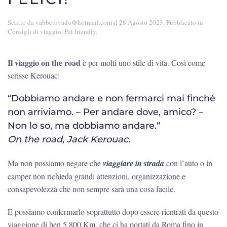
Scritto da
vabbeiovado@hotmail.com
il
28 Agosto 2023
. Pubblicato in
Consigli di viaggio
,
Pet friendly
.
Il viaggio on the road
è per molti uno stile di vita. Così come
scrisse Kerouac:
“Dobbiamo andare e non fermarci mai finché
non arriviamo. – Per andare dove, amico? –
Non lo so, ma dobbiamo andare.“
On the road, Jack Kerouac.
Ma non possiamo negare che
viaggiare in strada
con l’auto o in
camper non richieda grandi attenzioni, organizzazione e
consapevolezza che non sempre sarà una cosa facile.
E possiamo confermarlo soprattutto dopo essere rientrati da questo
viaggione di ben 5 800 Km, che ci ha portati da Roma fino in